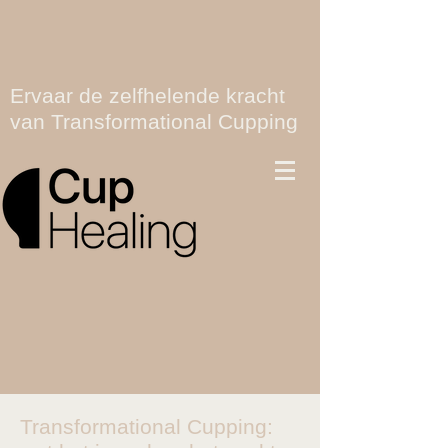
Ervaar de zelfhelende kracht
van Transformational Cupping
Transformational Cupping: